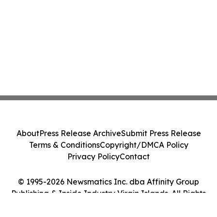
About
Press Release Archive
Submit Press Release
Terms & Conditions
Copyright/DMCA Policy
Privacy Policy
Contact
© 1995-2026 Newsmatics Inc. dba Affinity Group
Publishing & Inside Industry Virgin Islands. All Rights
Reserved.