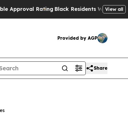
oval Rating
Black Residents Warned of Abusive Co
View all
Provided by AGP
Share
es