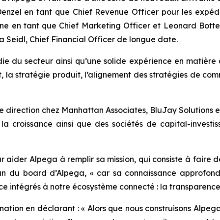
nzel en tant que Chief Revenue Officer pour les expédi
ne en tant que Chief Marketing Officer et Leonard Bottelb
Seidl, Chief Financial Officer de longue date.
 du secteur ainsi qu’une solide expérience en matière 
, la stratégie produit, l’alignement des stratégies de co
de direction chez Manhattan Associates, BluJay Solutions 
r la croissance ainsi que des sociétés de capital-investi
ur aider Alpega à remplir sa mission, qui consiste à faire 
n du board d’Alpega, « car sa connaissance approfondi
nce intégrés à notre écosystème connecté : la transparence, l
ation en déclarant : « Alors que nous construisons Alpega