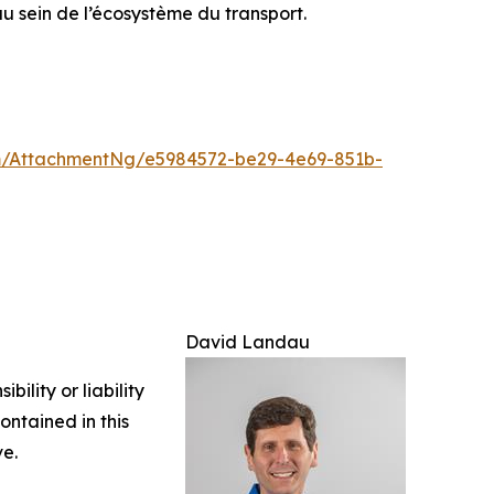
 au sein de l’écosystème du transport.
/AttachmentNg/e5984572-be29-4e69-851b-
David Landau
ility or liability
ontained in this
ve.